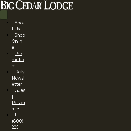
Abou
t Us
Shop
Onlin
e
Pro
motio
ns
Daily
Newsl
etter
Gues
t
Resou
rces
1
(800)
225-